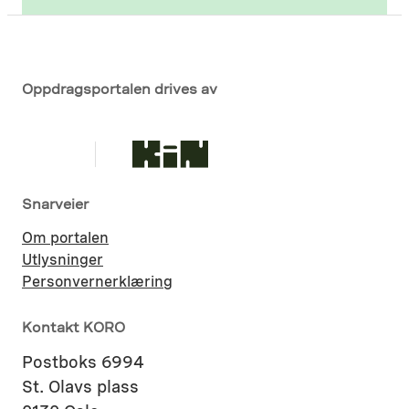
s
t
a
d
Oppdragsportalen drives av
r
e
s
s
Snarveier
e
Om portalen
Utlysninger
Personvernerklæring
Kontakt KORO
Postboks 6994
St. Olavs plass