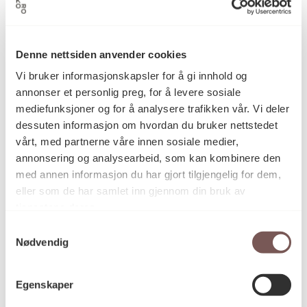
Kunstkonsulentoppdrag
Denne nettsiden anvender cookies
Kunstlandskap MIDT -
Vi bruker informasjonskapsler for å gi innhold og
Selbu kommune søker
annonser et personlig preg, for å levere sosiale
mediefunksjoner og for å analysere trafikken vår. Vi deler
kunstkonsulent
dessuten informasjon om hvordan du bruker nettstedet
Selbu kommune
vårt, med partnerne våre innen sosiale medier,
3. september 2026
annonsering og analysearbeid, som kan kombinere den
med annen informasjon du har gjort tilgjengelig for dem,
eller som de har samlet inn gjennom din bruk av
tjenestene deres.
Samtykkevalg
Nødvendig
Egenskaper