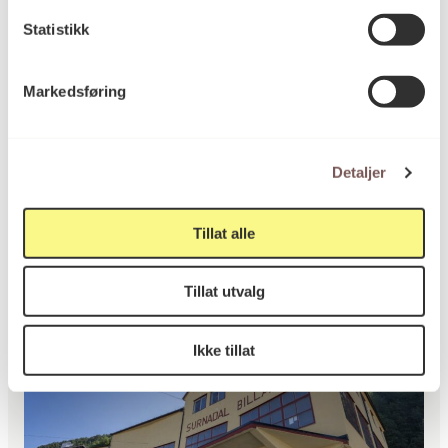
Statistikk
Markedsføring
Kunstkonsulentoppdrag
Kunstlandskap MIDT -
Detaljer
Namsos kommune søker
kunstkonsulent
Tillat alle
Namsos kommune
3. september 2026
Tillat utvalg
Ikke tillat